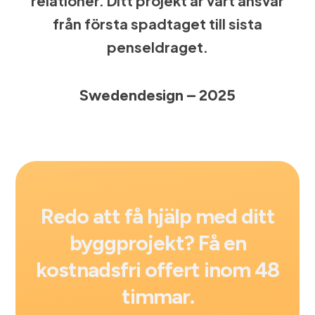
relationer. Ditt projekt är vårt ansvar
från första spadtaget till sista
penseldraget.
Swedendesign – 2025
Redo att få hjälp med ditt
byggprojekt? Få en
kostnadsfri offert inom 48
timmar.