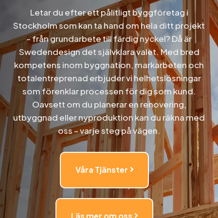
Letar du efter ett
pålitligt byggföretag i
Stockholm
som kan ta hand om hela ditt projekt
– från grundarbete till färdig nyckel? Då är
Swedendesign det självklara valet. Med bred
kompetens inom
byggnation, markarbeten och
totalentreprenad
erbjuder vi helhetslösningar
som förenklar processen för dig som kund.
Oavsett om du planerar en renovering,
utbyggnad eller nyproduktion kan du räkna med
oss – varje steg på vägen.
Våra Tjänster
Läs mer om oss