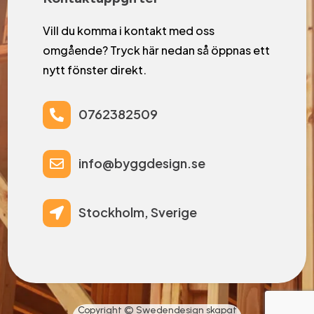
Vill du komma i kontakt med oss
omgående? Tryck här nedan så öppnas ett
nytt fönster direkt.
0762382509

info@byggdesign.se

Stockholm, Sverige

Copyright © Swedendesign skapat