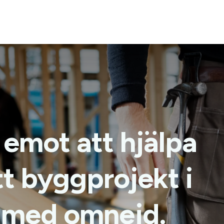
 emot att hjälpa
tt byggprojekt i
 med omnejd.