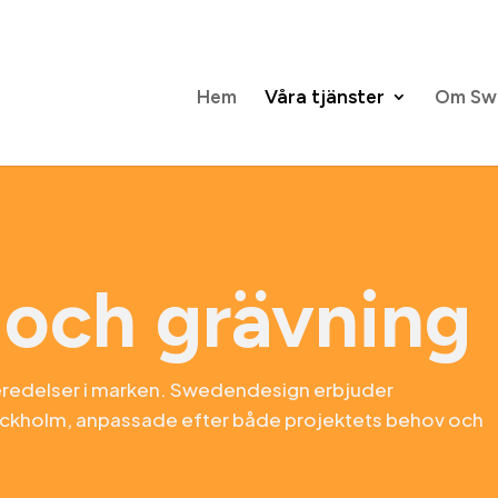
Hem
Våra tjänster
Om Sw
 och grävning
beredelser i marken. Swedendesign erbjuder
ockholm
, anpassade efter både projektets behov och