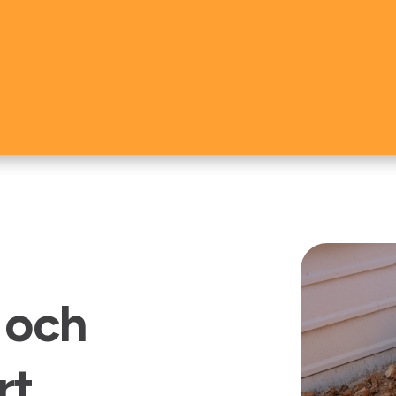
 och
rt