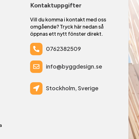
Kontaktuppgifter
Vill du komma i kontakt med oss
omgående? Tryck här nedan så
öppnas ett nytt fönster direkt.
0762382509

info@byggdesign.se

Stockholm, Sverige

a