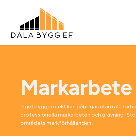
Markarbete
Inget byggprojekt kan påbörjas utan rätt för
professionella
markarbeten och grävning i St
områdets markförhållanden.