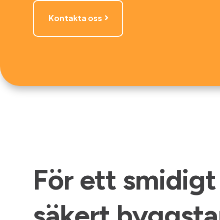
Kontakta oss
För ett smidigt
säkert byggsta