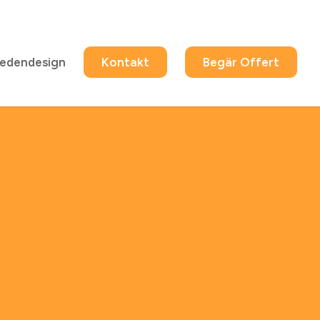
edendesign
Kontakt
Begär Offert